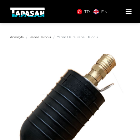
TR
EN
Anasayfa
Kanal Balonu
Yarım Daire Kanal Balonu