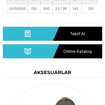
OV150200
150
200
2.5 / 36
143
230
0
Teklif Al
Online Katalog
AKSESUARLAR