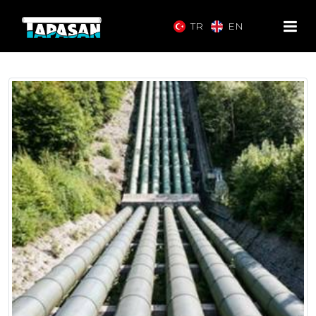
TR
EN